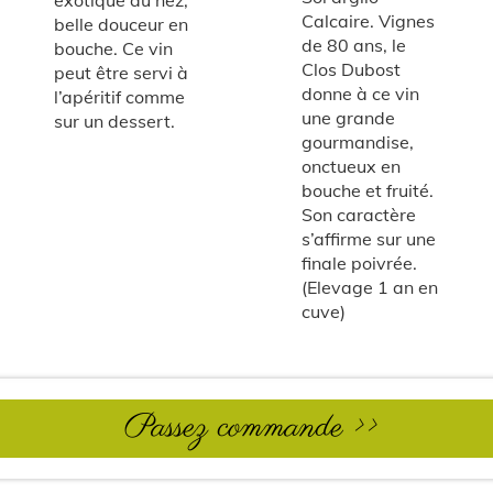
exotique au nez,
Calcaire. Vignes
belle douceur en
de 80 ans, le
bouche. Ce vin
Clos Dubost
peut être servi à
donne à ce vin
l’apéritif comme
une grande
sur un dessert.
gourmandise,
onctueux en
bouche et fruité.
Son caractère
s’affirme sur une
finale poivrée.
(Elevage 1 an en
cuve)
Passez commande >>