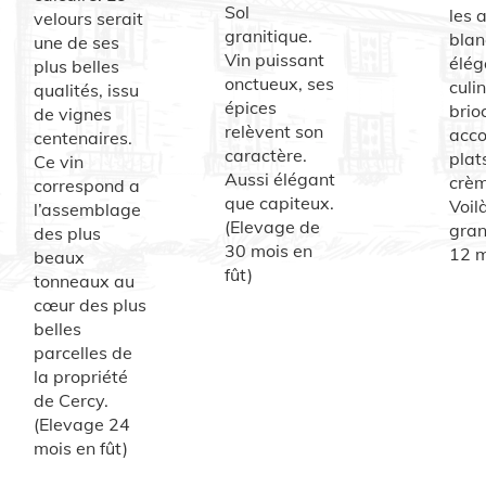
Sol
les 
velours serait
granitique.
blan
une de ses
Vin puissant
élég
plus belles
onctueux, ses
culi
qualités, issu
épices
brio
de vignes
relèvent son
acco
centenaires.
caractère.
plat
Ce vin
Aussi élégant
crèm
correspond a
que capiteux.
Voil
l’assemblage
(Elevage de
gran
des plus
30 mois en
12 m
beaux
fût)
tonneaux au
cœur des plus
belles
parcelles de
la propriété
de Cercy.
(Elevage 24
mois en fût)