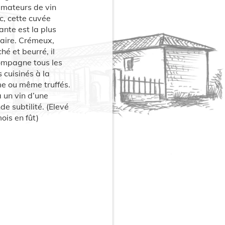
amateurs de vin
c, cette cuvée
ante est la plus
naire. Crémeux,
ché et beurré, il
mpagne tous les
s cuisinés à la
e ou même truffés.
à un vin d’une
de subtilité. (Elevé
ois en fût)