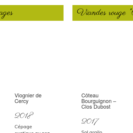
ages
Viandes rouge "
Viognier de
Côteau
Cercy
Bourguignon –
Clos Dubost
2018
2017
Cépage
Sol argilo