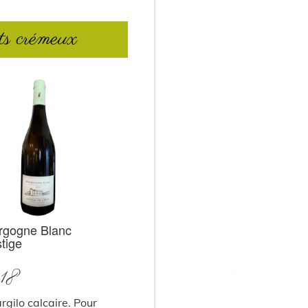
ts crémeux
rgogne Blanc
tige
18
argilo calcaire. Pour