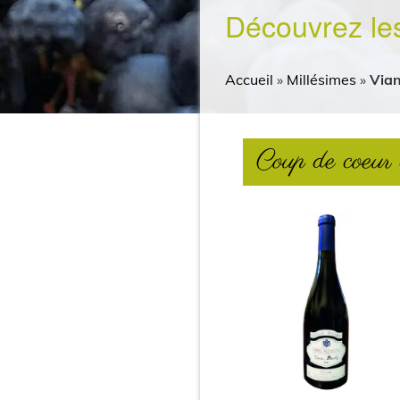
Découvrez le
Accueil
»
Millésimes
»
Vian
Coup de coeur 