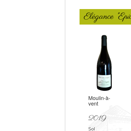
Elégance "Epi
Moulin-à-
vent
2019
Sol