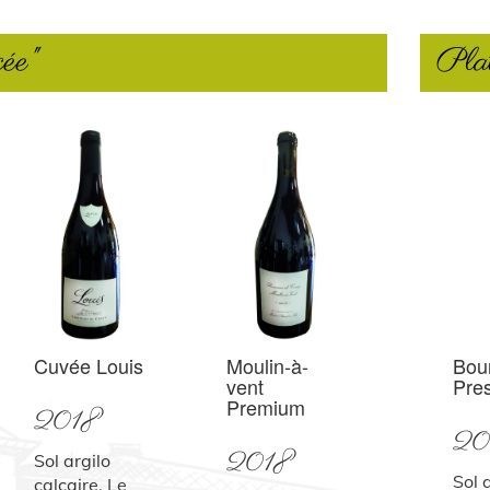
cée"
Pla
Cuvée Louis
Moulin-à-
Bou
vent
Pres
Premium
2018
20
2018
Sol argilo
Sol 
calcaire. Le