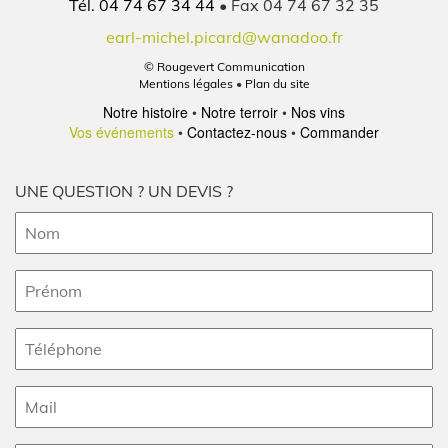
Tél. 04 74 67 34 44
• Fax 04 74 67 32 35
earl-michel.picard@wanadoo.fr
© Rougevert Communication
Mentions légales
•
Plan du site
Notre histoire
Notre terroir
Nos vins
Vos événements
Contactez-nous
Commander
UNE QUESTION ? UN DEVIS ?
Nom
(Nécessaire)
Prénom
(Nécessaire)
Téléphone
(Nécessaire)
E-
mail
(Nécessaire)